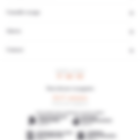
Conseils voyage
Autres
Contact
HEURE LOCALE
17 : 46 : 06
Note de nos voyageurs
4,6/5
16 avis de voyageurs
DÉCOUVREZ NOS AGENCES LOCALES AMIES