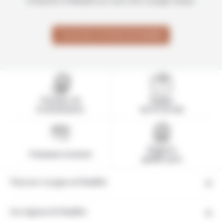
d’explorer la Namibie au cours d’un voyage unique.
TOUS NOS VOYAGES EN NAMIBIE
Pionnier de
Equipe
la destination
sur le terrain
Rapport
Paiement sécurisé
qualité-prix
Tous nos voyages en Namibie
Les régions de Namibie