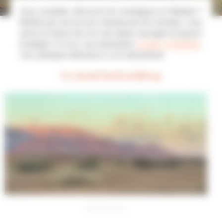
Vous souhaitez découvrir les montagnes en Namibie ?
N’étant pas encore pris d’assaut par les touristes, vous
aurez la chance de voir une nature sauvage et toujours
protégée. Si vous vous demandez
où aller en Namibie
,
voici quelques attractions à voir absolument.
Le massif du Brandberg
© ArtushFoto