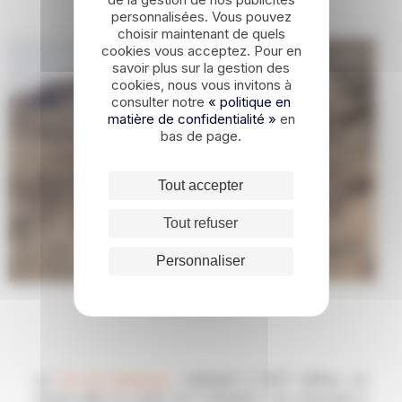
Gamsberg
personnalisées. Vous pouvez
choisir maintenant de quels
cookies vous acceptez. Pour en
savoir plus sur la gestion des
cookies, nous vous invitons à
consulter notre
« politique en
matière de confidentialité »
en
bas de page.
Tout accepter
Tout refuser
Personnaliser
© G.Thielmann
Le
col du Gamsberg
, culminant à 2347 mètres, se
trouve dans le centre de la Namibie. Une traversée à