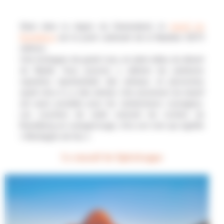
Situé dans la région du Damaraland, le
massif du
Brandberg
est le point culminant de la Namibie (2573
mètres).
Une montagne de granit rose, en plein milieu du désert
du Namib. Vous pourrez y admirer les peintures
rupestres représentant des animaux et personnes
ayant vécu il y a des siècles. Une ascension du massif
est aussi possible pour les randonneurs courageux.
Les couchers de soleil colorent les rochers du
Brandberg en orange/rouge, d’où son nom qui signifie
« Montagne de feu ».
Le massif de Spitzkoppe