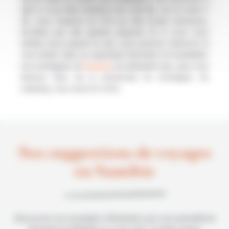
faire si vous êtes amateurs de road trip. Sur la route C
26, vous roulerez en 4×4 sur des routes sinueuses,
bordées par des grands espaces. Et si vous vous
arrêtez pour passer la nuit, vous pourrez observer la
voie lactée dans un spectacle fascinant et inoubliable.
Les montagnes en
Namibie
ne manquent pas, que vous
désiriez faire de la randonnée en montagne, du
camping, vous aurez le choix.
Nos suggestions de voyages
en Namibie
Découvrez nos exemples d’itinéraires qui vous permettront