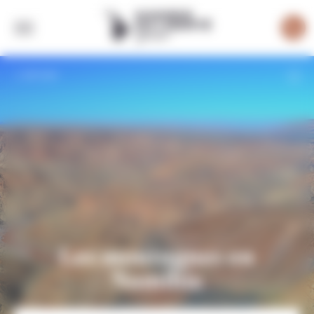
Panneau de gestion des cookies
RETOUR
La communauté byNativ vous met en
relation avec votre conseiller local en
Namibie du lundi au vendredi de 8h30
à 17h30 (appel non surtaxé)
Les montagnes en
Namibie