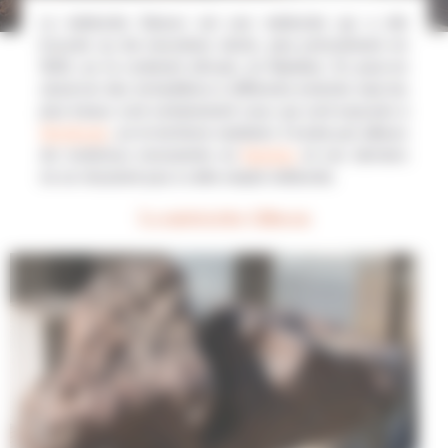
La météorite Gibeon est une météorite qui a été
trouvée au dix-neuvième siècle, plus précisément en
1836, sur le continent africain, en Namibie. On peut en
observer des échantillons à différents endroits mais les
plus beaux sont certainement ceux qui sont exposés à
Windhoek
, sur le territoire namibien. Il existe par ailleurs
de nombreux monuments en
Namibie
et ces derniers
ne se résument pas à cette simple météorite.
La météorite Gibeon