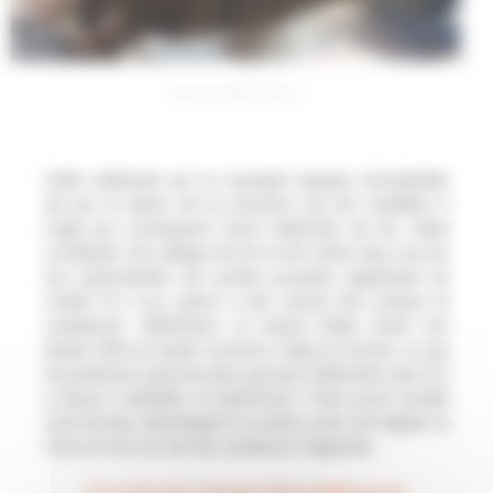
© moongateclimber
Cette météorite est un exemple typique d’octaédrite
de par la nature de sa structure qui est cristalline. Il
s’agit par conséquent d’une météorite de fer, étant
constituée d’un alliage de fer et de nickel mais une de
ses particularités est qu’elle possède également du
cobalt. On a pu, grâce à des calculs très pointus et
complexes, déterminer sa masse totale avant son
impact. Elle se monte à environ vingt-six tonnes, ce qui
la positionne parmi les plus grosses météorites que l’on
a réussi à identifier et répertorier. Il faut savoir qu’elle
s’est de plus désintégrée en partie avant de frapper la
Terre et ceci en de très nombreux fragments.