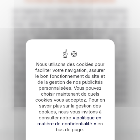
Un énorme champ d’éparpillement
Les fragments de la météorite Gibeon sont disséminés
sur une zone, de plusieurs centaines de kilomètres, de
forme elliptique. Son nom vient de la ville la plus
proche qui est précisément appelée Gibeon. Certains
peuples d’Afrique australe se servaient déjà des
fragments de la météorite Gibeon pour façonner des
flèches mais également pour construire toute sorte
d’outils. C’est le capitaine britannique J. E. Alexander
Nous utilisons des cookies pour
qui fut le premier à expédier des échantillons en
faciliter votre navigation, assurer
Europe. Ces derniers ont été analysés à Londres par
le bon fonctionnement du site et
l’astronome John Herschel qui a confirmé pour le coup
de la gestion de nos publicités
que leurs origines étaient extraterrestres. Certains
personnalisées. Vous pouvez
chercheurs ont encore le privilège, à l’heure actuelle
choisir maintenant de quels
cookies vous acceptez. Pour en
et chaque année, de récolter quelques kilogrammes
savoir plus sur la gestion des
de cette météorite.
cookies, nous vous invitons à
consulter notre
« politique en
matière de confidentialité »
en
bas de page.