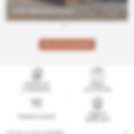
Visiter Météorite d'Hoba
NOS ARTICLES ASSOCIÉS
Pionnier de
Equipe
la destination
sur le terrain
Rapport
Paiement sécurisé
qualité-prix
Tous nos voyages en Namibie