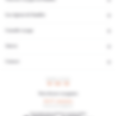
Les régions de Namibie
Conseils voyage
Autres
Contact
HEURE LOCALE
19 : 06 : 35
Note de nos voyageurs
4,6/5
16 avis de voyageurs
DÉCOUVREZ NOS AGENCES LOCALES AMIES