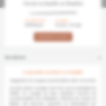
Circuit en famille en Namibie
À PARTIR DE
DURÉE
2290€/
pers
15 jours / 14 nuits
DEMANDER UN DEVIS
Introduction
La grande aventure en famille
Suggestion de voyage à personnaliser selon vos envies.
Les plus beaux voyages sont ceux qui se partagent en
famille. Ce voyage de deux semaines traverse les
incontournables de la Namibie, d’Etosha aux dunes du
Namib, des gravures rupestres du Damaraland aux