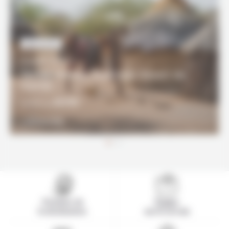
RENCONTRE
13 JOURS / 12 NUITS
Terres Himba, Etosha & Désert du
Namib
2570€
À partir de
DÉCOUVRIR
Pionnier de
Equipe
la destination
sur le terrain