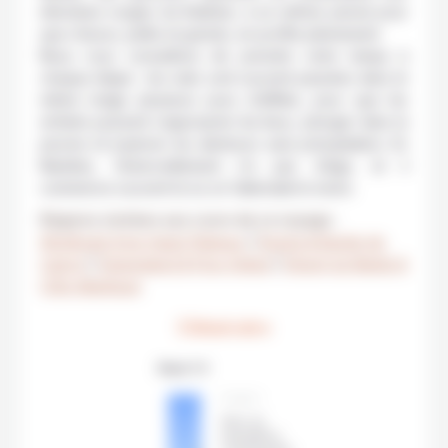
étendues rouges du Kalahari, à un rythme pensé pour
que chacun, petits et grands, en profite pleinement.
Nous vous conseillons de prendre votre temps à
chaque étape : les nuits sont souvent passées dans le
même lodge plusieurs jours d’affilée, pour que les
enfants puissent s’approprier les lieux, plonger dans la
piscine et explorer les alentours sans précipitation. En
Namibie, l’émerveillement n’a pas d’âge, et il
commence souvent là où on l’attendait le moins.
Régions visitées aux cours de ce voyage :
Windhoek & les Hauts Plateaux
|
Etosha & Bande de
Caprivi
|
Damaraland & Pays Himba
|
Désert du Namib &
Côte Atlantique
L'itinéraire
Etape 1 / 9
ÉTAPE 1
Avec sa
population