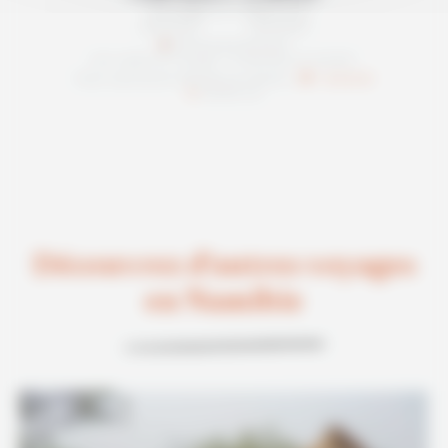
Janvier 2026
Avis relatif au voyage "La Namibie en famille"
Note satisfaction Namibie en liberté :
/5
basée sur
Découvrez d'autres voyages
en Namibie