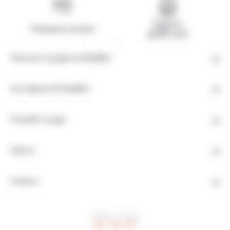
Rapport
Paiement sécurisé
qualité-prix
Tous nos voyages en Namibie
Les régions de Namibie
Conseils voyage
Autres
Contact
HEURE LOCALE
22 : 14 : 58