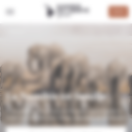
Panneau de gestion des cookies
DEVIS
RETOUR
La Namibie en famille
2 semaines en toute autonomie avec votre famille à
la découverte des plus beaux paysages de la Namibie