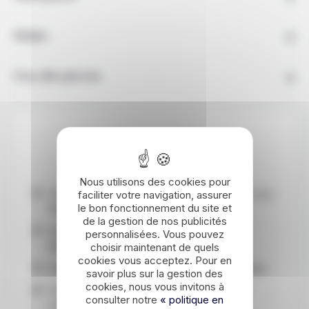
Budget
Pour aller plus loin
Les points forts
Nous utilisons des cookies pour
Un itinéraire en Namibie spécial famille pour vous
faciliter votre navigation, assurer
le bon fonctionnement du site et
faire découvrir ses incontournables
de la gestion de nos publicités
Des rencontres inoubliables : guépards,
personnalisées. Vous pouvez
éléphants du désert et villages Himbas
choisir maintenant de quels
cookies vous acceptez. Pour en
Des hébergements tout confort à chaque étape
savoir plus sur la gestion des
cookies, nous vous invitons à
Vivez la Namibie à travers le regard de nos
consulter notre
« politique en
conseillers francophones