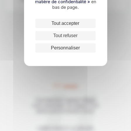
matière de confidentialité »
en
bas de page.
Tout accepter
Tout refuser
Les avis de nos
Personnaliser
voyageurs
5/5
Tout était bien organisé. Malgré
notre autonomie, nos étapes n'ont
jamais posé le moindre soucis.
CHRISTOPHE ET LE GROUPE